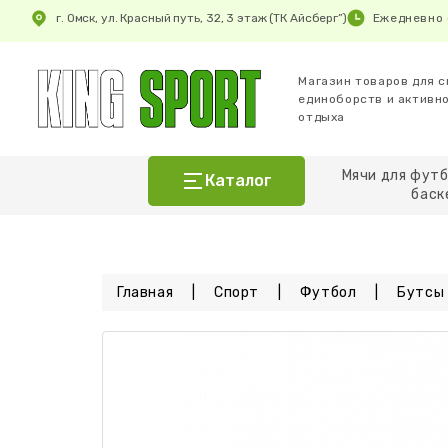
г. Омск, ул. Красный путь, 32, 3 этаж (ТК Айсберг”)
Ежедневно 
Магазин товаров для с
единоборств и активн
отдыха
Мячи для футб
Каталог
баск
Батуты
Единоборства
Главная
Спорт
Футбол
Бутсы
Железо
Зимний спорт и отдых
Кардиотренажеры для дома и зала
Матрасы и насосы