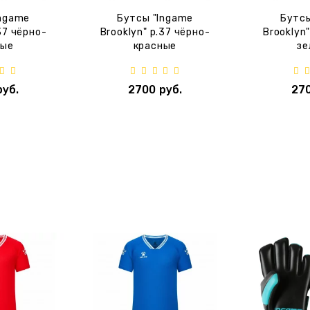
Ingame
Бутсы "Ingame
Бутсы
37 чёрно-
Brooklyn" p.37 чёрно-
Brooklyn
ные
красные
зе
руб.
2700 руб.
270