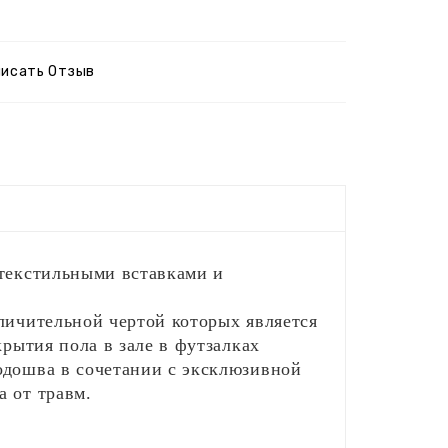
писать Отзыв
 текстильными вставками и
личительной чертой которых является
крытия пола в зале в футзалках
одошва в сочетании с эксклюзивной
а от травм.