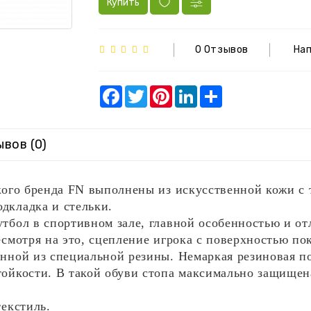
Купить
0 Отзывов
На
Facebook
Twitter
Pinterest
LinkedIn
Share
вов (0)
ского бренда FN выполнены из искусственной кожи с
дкладка и стельки.
тбол в спортивном зале, главной особенностью и от
есмотря на это, сцепление игрока с поверхностью по
енной из специальной резины. Немаркая резиновая п
ойкости. В такой обуви стопа максимально защищен
текстиль.