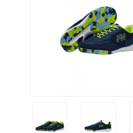
Настольные игры
Роликовые коньки
Самокаты
Силовые тренажеры
Скейтборды
Спорт
Фитнес и аксессуары