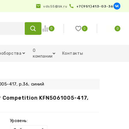
vds55@bk.ru
+7(951)413-03-36
0
0
0
О
ноборства
Контакты
компании
05-417, р.36, синий
r Competition KFN5061005-417,
Уровень: