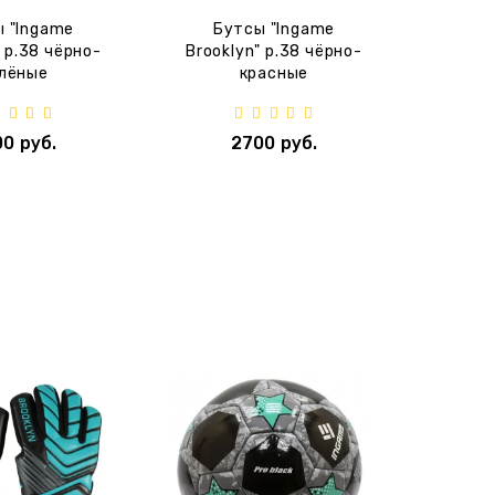
 "Ingame
Бутсы "Ingame
" p.38 чёрно-
Brooklyn" p.38 чёрно-
лёные
красные
0 руб.
2700 руб.
‹
›