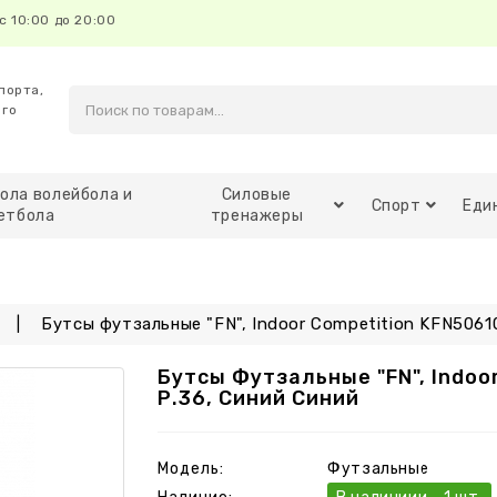
с 10:00 до 20:00
порта,
ого
ола волейбола и
Силовые
Спорт
Еди
етбола
тренажеры
Бутсы футзальные "FN", Indoor Competition KFN50610
Бутсы Футзальные "FN", Indoo
Р.36, Синий Синий
Модель:
Футзальные