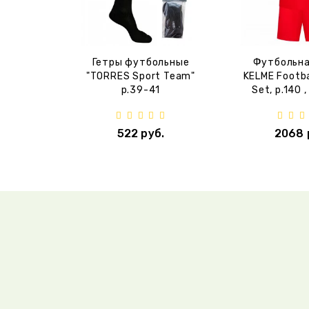
Гетры футбольные
Футбольна
"TORRES Sport Team"
KELME Footba
р.39-41
Set, р.140 
522 руб.
2068 