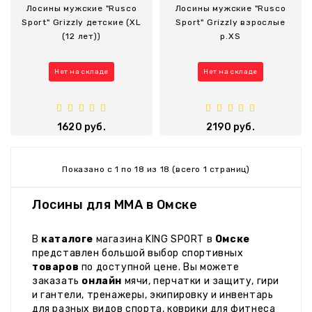
Лосины мужские "Rusco
Лосины мужские "Rusco
Sport" Grizzly детские (XL
Sport" Grizzly взрослые
(12 лет))
р.XS
Нет на складе
Нет на складе
1620 руб.
2190 руб.
Показано с 1 по 18 из 18 (всего 1 страниц)
Лосины для MMA в Омске
В
каталоге
магазина KING SPORT в
Омске
представлен большой выбор спортивных
товаров
по доступной цене. Вы можете
заказать
онлайн
мячи, перчатки и защиту, гири
и гантели, тренажеры, экипировку и инвентарь
для разных видов спорта, коврики для фитнеса