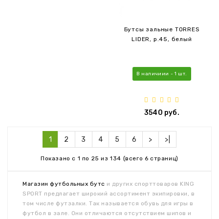
Бутсы зальные TORRES
LIDER, р.45, белый
В наличиии - 1 шт.
3540 руб.
1
2
3
4
5
6
>
>|
Показано с 1 по 25 из 134 (всего 6 страниц)
Магазин футбольных бутс
и других спорттоваров KING
SPORT предлагает широкий ассортимент экипировки, в
том числе футзалки. Так называется обувь для игры в
футбол в зале. Они отличаются отсутствием шипов и