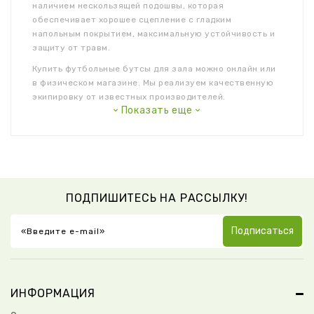
наличием нескользящей подошвы, которая
обеспечивает хорошее сцепление с гладким
напольным покрытием, максимальную устойчивость и
защиту от травм.
Купить футбольные бутсы для зала можно онлайн или
в физическом магазине. Мы реализуем качественную
экипировку от известных производителей.
Показать еще
Бутсы зальные: виды и особенности
Футбольные бутсы для зала, они же бампы или
футзалки, подходят как для профессионального, так и
для любительского футбола на резиновом или
деревянном покрытии.
ПОДПИШИТЕСЬ НА РАССЫЛКУ!
Подошва с протектором предупреждает
скольжение, обеспечивает маневренность
и уверенность.
Подписаться
Амортизирующая стелька, усиленная
пятка и резиновый бампер защищают от
травм, повышают комфорт и
безопасность во время игры.
ИНФОРМАЦИЯ
Шнуровка позволяет надежно
зафиксировать стопу по ширине.