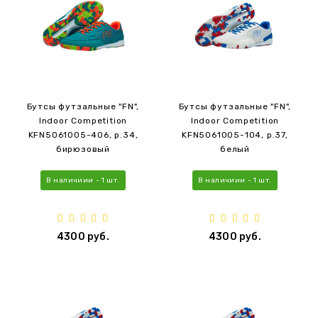
Бутсы футзальные "FN",
Бутсы футзальные "FN",
Indoor Competition
Indoor Competition
KFN5061005-406, р.34,
KFN5061005-104, р.37,
бирюзовый
белый
В наличиии - 1 шт.
В наличиии - 1 шт.
4300 руб.
4300 руб.