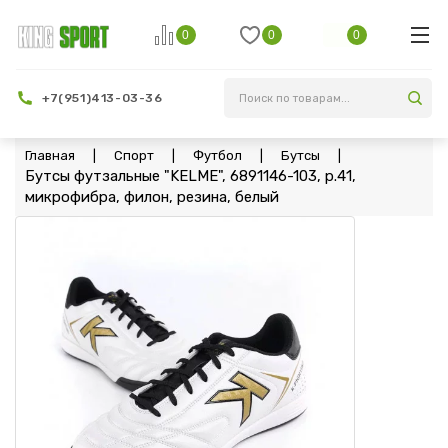
0
0
0
+7(951)413-03-36
Главная
Спорт
Футбол
Бутсы
Бутсы футзальные "KELME", 6891146-103, р.41,
микрофибра, филон, резина, белый