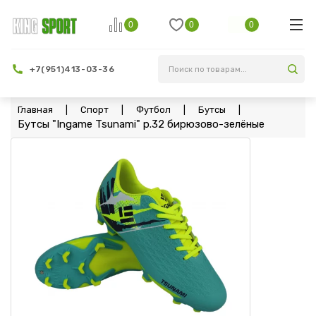
0
0
0
+7(951)413-03-36
Главная
Спорт
Футбол
Бутсы
Бутсы "Ingame Tsunami" p.32 бирюзово-зелёные